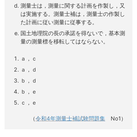
測量士は，測量に関する計画を作製し，又
は実施する。測量士補は，測量士の作製し
た計画に従い測量に従事する。
国土地理院の長の承諾を得ないで，基本測
量の測量標を移転してはならない。
ａ，ｃ
ａ，ｄ
ｂ，ｄ
ｂ，ｅ
ｃ，ｅ
（
令和4年測量士補試験問題集
No1）