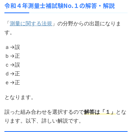
令和４
年測量士補試験No.１の解答・解説
「
測量に関する法規
」の分野からの出題になりま
す。
ａ→誤
ｂ→正
ｃ→誤
ｄ→正
ｅ→正
となります。
誤った組み合わせを選択するので
解答は「１」
とな
ります。以下、詳しい解説です。