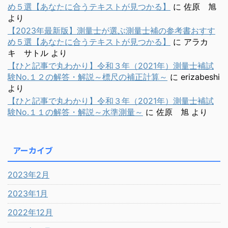
め５選【あなたに合うテキストが見つかる】
に
佐原 旭
より
【2023年最新版】測量士が選ぶ測量士補の参考書おすす
め５選【あなたに合うテキストが見つかる】
に
アラカ
キ サトル
より
【ひと記事で丸わかり】令和３年（2021年）測量士補試
験No.１２の解答・解説～標尺の補正計算～
に
erizabeshi
より
【ひと記事で丸わかり】令和３年（2021年）測量士補試
験No.１１の解答・解説～水準測量～
に
佐原 旭
より
アーカイブ
2023年2月
2023年1月
2022年12月