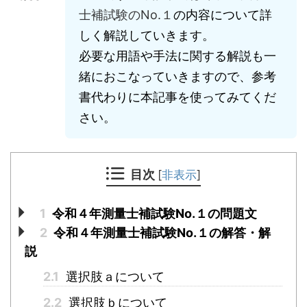
士補試験のNo.１
の内容について詳
しく解説していきます。
必要な用語や手法に関する解説も一
緒におこなっていきますので、参考
書代わりに本記事を使ってみてくだ
さい。
目次
[
非表示
]
1
令和４年測量士補試験No.１の問題文
2
令和４年測量士補試験No.１の解答・解
説
2.1
選択肢ａについて
2.2
選択肢ｂについて