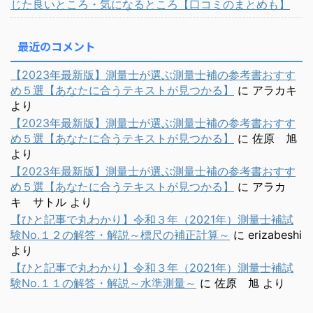
じた良いところ・気になるところ【口コミのまとめも】
最近のコメント
【2023年最新版】測量士が選ぶ測量士補の参考書おすす
め５選【あなたに合うテキストが見つかる】
に
アラカキ
より
【2023年最新版】測量士が選ぶ測量士補の参考書おすす
め５選【あなたに合うテキストが見つかる】
に
佐原 旭
より
【2023年最新版】測量士が選ぶ測量士補の参考書おすす
め５選【あなたに合うテキストが見つかる】
に
アラカ
キ サトル
より
【ひと記事で丸わかり】令和３年（2021年）測量士補試
験No.１２の解答・解説～標尺の補正計算～
に
erizabeshi
より
【ひと記事で丸わかり】令和３年（2021年）測量士補試
験No.１１の解答・解説～水準測量～
に
佐原 旭
より