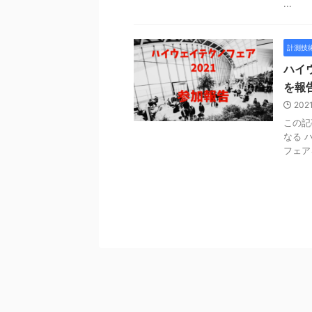
...
計測技
ハイ
を報
202
この記
なる 
フェア