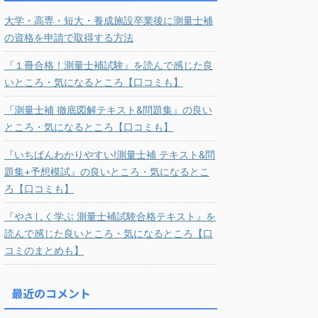
大学・高専・短大・養成施設卒業後に測量士補
の資格を申請で取得する方法
『１冊合格！測量士補試験』を読んで感じた良
いところ・気になるところ【口コミも】
『測量士補 徹底図解テキスト&問題集』の良い
ところ・気になるところ【口コミも】
『いちばんわかりやすい!測量士補 テキスト&問
題集+予想模試』の良いところ・気になるとこ
ろ【口コミも】
『やさしく学ぶ 測量士補試験合格テキスト』を
読んで感じた良いところ・気になるところ【口
コミのまとめも】
最近のコメント