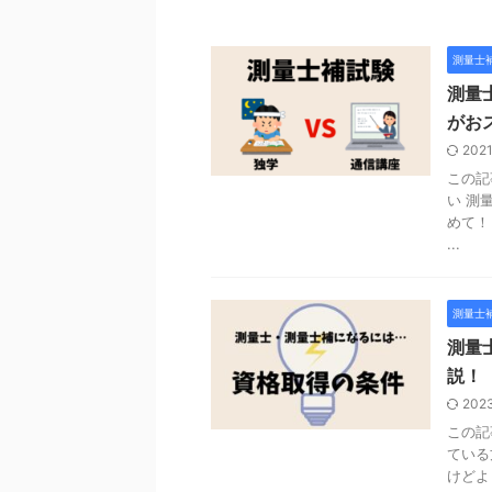
測量士
測量
がお
202
この記
い 測
めて！
...
測量士
測量
説！
202
この記
ている
けどよ