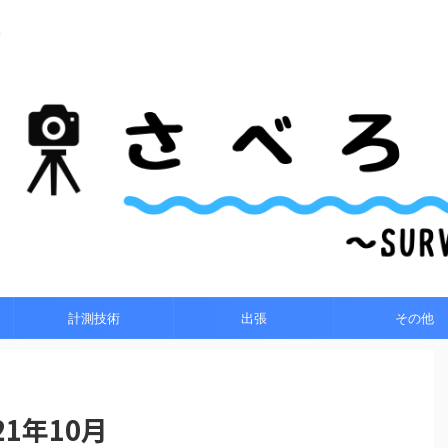
～
計測技術
出張
その他
1年10月