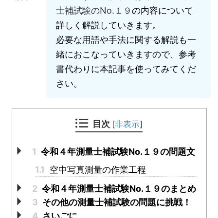
士補試験のNo.１９
の内容について
詳しく解説していきます。
必要な用語や手法に関する解説も一
緒におこなっていきますので、参考
書代わりに本記事を使ってみてくだ
さい。
目次
[
非表示
]
1
令和４年測量士補試験No.１９の問題文
1.1
空中写真測量の作業工程
2
令和４年測量士補試験No.１９のまとめ
3
その他の測量士補試験の問題に挑戦！
4
さいごに