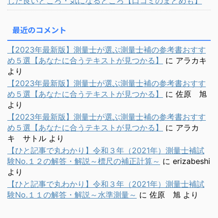
じた良いところ・気になるところ【口コミのまとめも】
最近のコメント
【2023年最新版】測量士が選ぶ測量士補の参考書おすす
め５選【あなたに合うテキストが見つかる】
に
アラカキ
より
【2023年最新版】測量士が選ぶ測量士補の参考書おすす
め５選【あなたに合うテキストが見つかる】
に
佐原 旭
より
【2023年最新版】測量士が選ぶ測量士補の参考書おすす
め５選【あなたに合うテキストが見つかる】
に
アラカ
キ サトル
より
【ひと記事で丸わかり】令和３年（2021年）測量士補試
験No.１２の解答・解説～標尺の補正計算～
に
erizabeshi
より
【ひと記事で丸わかり】令和３年（2021年）測量士補試
験No.１１の解答・解説～水準測量～
に
佐原 旭
より