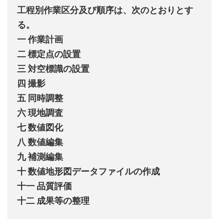
工程別作業区分及び順序は、次のとおりとす
る。
一 作業計画
二 標定点の設置
三 対空標識の設置
四 撮影
五 同時調整
六 現地調査
七 数値図化
八 数値編集
九 補測編集
十 数値地形図データファイルの作成
十一 品質評価
十二 成果等の整理