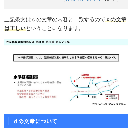
上記条文はｃの文章の内容と一致するので
ｃ
の文章
は正しい
ということになります。
ｄの文章について