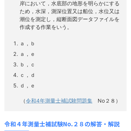
岸において，水底部の地形を明らかにする
ため，水深，測深位置又は船位，水位又は
潮位を測定し，縦断面図データファイルを
作成する作業をいう。
ａ，ｂ
ａ，ｅ
ｂ，ｃ
ｃ，ｄ
ｄ，ｅ
（
令和4年測量士補試験問題集
No２８）
令和４年測量士補試験No.２８の解答・解説