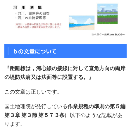
ｂの文章について
『距離標は，河心線の接線に対して直角方向の両岸
の堤防法肩又は法面等に設置する。』
この文章は正しいです。
国土地理院が発行している
作業規程の準則の第５編
第３章 第３節 第５７３条
に以下のような記載があ
ります。