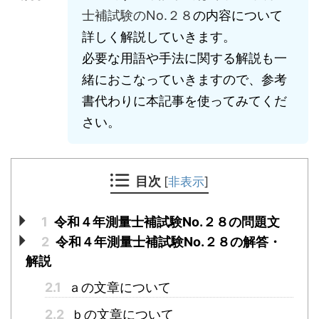
士補試験のNo.２８
の内容について
詳しく解説していきます。
必要な用語や手法に関する解説も一
緒におこなっていきますので、参考
書代わりに本記事を使ってみてくだ
さい。
目次
[
非表示
]
1
令和４年測量士補試験No.２８の問題文
2
令和４年測量士補試験No.２８の解答・
解説
2.1
ａの文章について
2.2
ｂの文章について