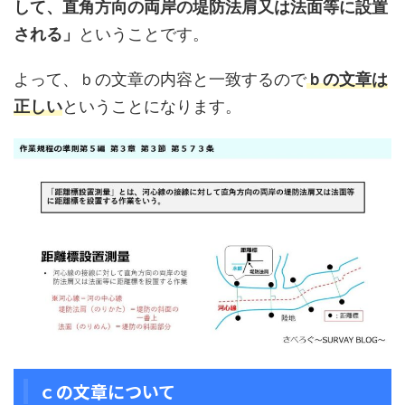
して、直角方向の両岸の堤防法肩又は法面等に設置
される」
ということです。
よって、ｂの文章の内容と一致するので
ｂの文章
は
正しい
ということになります。
ｃの文章について