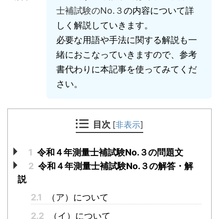
士補試験のNo.３
の内容について詳
しく解説していきます。
必要な用語や手法に関する解説も一
緒におこなっていきますので、参考
書代わりに本記事を使ってみてくだ
さい。
目次
[
非表示
]
1
令和４年測量士補試験No.３の問題文
2
令和４年測量士補試験No.３の解答・解
説
2.1
（ア）について
2.2
（イ）について