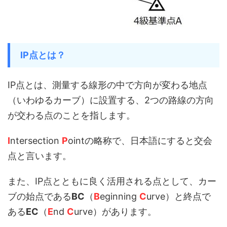
IP点とは？
IP点とは、測量する線形の中で方向が変わる地点
（いわゆるカーブ）に設置する、2つの路線の方向
が交わる点のことを指します。
I
ntersection
P
ointの略称で、日本語にすると交会
点と言います。
また、IP点とともに良く活用される点として、カー
ブの始点である
BC
（
B
eginning
C
urve）と終点で
ある
EC
（
E
nd
C
urve）があります。