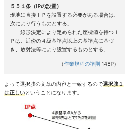
５５１条（IPの設置）
現地に直接ＩＰを設置する必要がある場合は、
次により行うものとする。
一 線形決定により定められた座標値を持つＩ
Ｐは、近傍の４級基準点以上の基準点に基づ
き、放射法等により設置するものとする。
（
作業規程の準則
148P）
よって選択肢の文章の内容と一致するので
選択肢１
は正しい
ということになります。