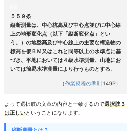
５５９条
縦断測量は、中心杭高及び中心点並びに中心線
上の地形変化点（以下「縦断変化点」とい
う。）の地盤高及び中心線上の主要な構造物の
標高を仮ＢＭ又はこれと同等以上の水準点に基
づき、平地においては４級水準測量、山地にお
いては簡易水準測量により行うものとする。
（
作業規程の準則
149P）
よって選択肢の文章の内容と一致するので
選択肢３
は正しい
ということになります。
縦断測量とは？